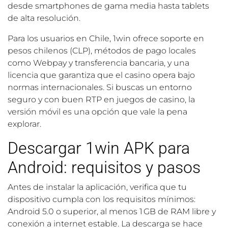
desde smartphones de gama media hasta tablets
de alta resolución.
Para los usuarios en Chile, 1win ofrece soporte en
pesos chilenos (CLP), métodos de pago locales
como Webpay y transferencia bancaria, y una
licencia que garantiza que el casino opera bajo
normas internacionales. Si buscas un entorno
seguro y con buen RTP en juegos de casino, la
versión móvil es una opción que vale la pena
explorar.
Descargar 1win APK para
Android: requisitos y pasos
Antes de instalar la aplicación, verifica que tu
dispositivo cumpla con los requisitos mínimos:
Android 5.0 o superior, al menos 1 GB de RAM libre y
conexión a internet estable. La descarga se hace