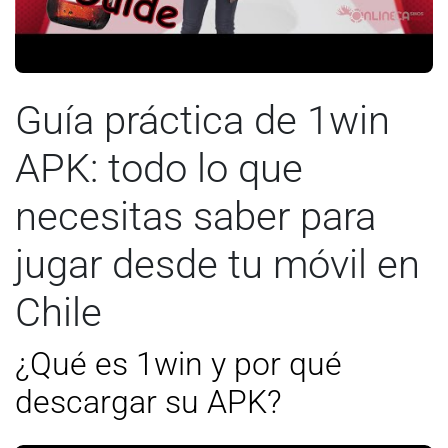
Guía práctica de 1win
APK: todo lo que
necesitas saber para
jugar desde tu móvil en
Chile
¿Qué es 1win y por qué
descargar su APK?