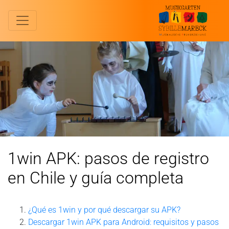
1win APK: pasos de registro
en Chile y guía completa
¿Qué es 1win y por qué descargar su APK?
Descargar 1win APK para Android: requisitos y pasos