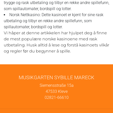
trygge og rask utbetaling og tilbyr en rekke andre spillefunn,
som spillautomater, bordspill og lotter.
Norsk Nettkasino: Dette kasinoet er kjent for sine rask
utbetaling og tilbyr en rekke andre spillefunn, som
spillautomater, bordspill og lotter.
Vi håper at denne artikkelen har hjulpet deg å finne
de mest populære norske kasinoene med rask
utbetaling. Husk alltid å lese og forstå kasinoets vilkår
og regler før du begynner å spille.
MUSIKGARTEN SYBILLE MARECK
Siemensstraße 15a
47533 Kleve
02821-66610