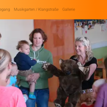
degang
Musikgarten / Klangstraße
Gallerie