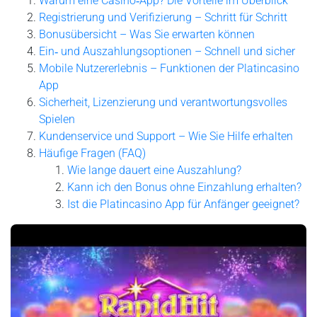
Warum eine Casino‑App? Die Vorteile im Überblick
Registrierung und Verifizierung – Schritt für Schritt
Bonusübersicht – Was Sie erwarten können
Ein‑ und Auszahlungsoptionen – Schnell und sicher
Mobile Nutzererlebnis – Funktionen der Platincasino
App
Sicherheit, Lizenzierung und verantwortungsvolles
Spielen
Kundenservice und Support – Wie Sie Hilfe erhalten
Häufige Fragen (FAQ)
Wie lange dauert eine Auszahlung?
Kann ich den Bonus ohne Einzahlung erhalten?
Ist die Platincasino App für Anfänger geeignet?