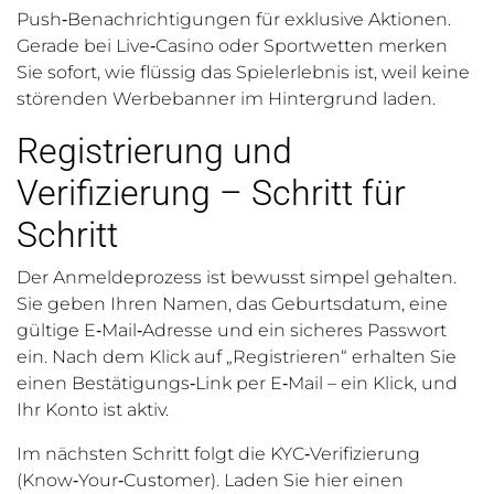
Push‑Benachrichtigungen für exklusive Aktionen.
Gerade bei Live‑Casino oder Sportwetten merken
Sie sofort, wie flüssig das Spielerlebnis ist, weil keine
störenden Werbebanner im Hintergrund laden.
Registrierung und
Verifizierung – Schritt für
Schritt
Der Anmeldeprozess ist bewusst simpel gehalten.
Sie geben Ihren Namen, das Geburtsdatum, eine
gültige E‑Mail‑Adresse und ein sicheres Passwort
ein. Nach dem Klick auf „Registrieren“ erhalten Sie
einen Bestätigungs‑Link per E‑Mail – ein Klick, und
Ihr Konto ist aktiv.
Im nächsten Schritt folgt die KYC‑Verifizierung
(Know‑Your‑Customer). Laden Sie hier einen