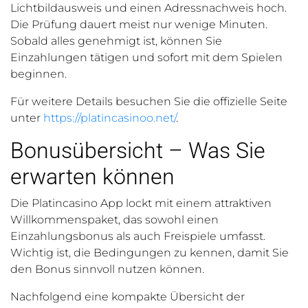
Lichtbildausweis und einen Adressnachweis hoch.
Die Prüfung dauert meist nur wenige Minuten.
Sobald alles genehmigt ist, können Sie
Einzahlungen tätigen und sofort mit dem Spielen
beginnen.
Für weitere Details besuchen Sie die offizielle Seite
unter
https://platincasinoo.net/
.
Bonusübersicht – Was Sie
erwarten können
Die Platincasino App lockt mit einem attraktiven
Willkommenspaket, das sowohl einen
Einzahlungsbonus als auch Freispiele umfasst.
Wichtig ist, die Bedingungen zu kennen, damit Sie
den Bonus sinnvoll nutzen können.
Nachfolgend eine kompakte Übersicht der