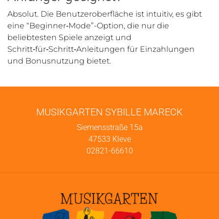
Absolut. Die Benutzeroberfläche ist intuitiv, es gibt
eine “Beginner‑Mode”-Option, die nur die
beliebtesten Spiele anzeigt und
Schritt‑für‑Schritt‑Anleitungen für Einzahlungen
und Bonusnutzung bietet.
MUSIKGARTEN SYBILLE MARECK
Siemensstraße 15a
47533 Kleve
02821-66610