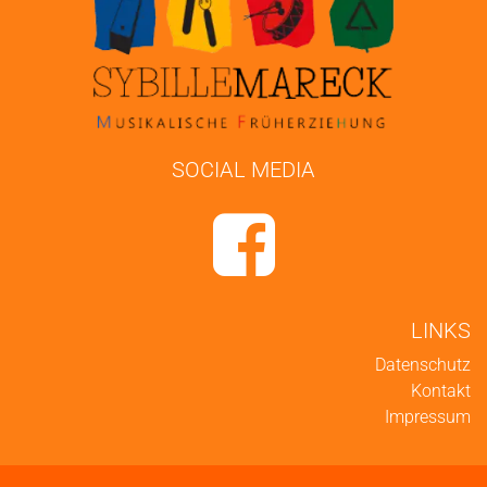
SOCIAL MEDIA
LINKS
Datenschutz
Kontakt
Impressum