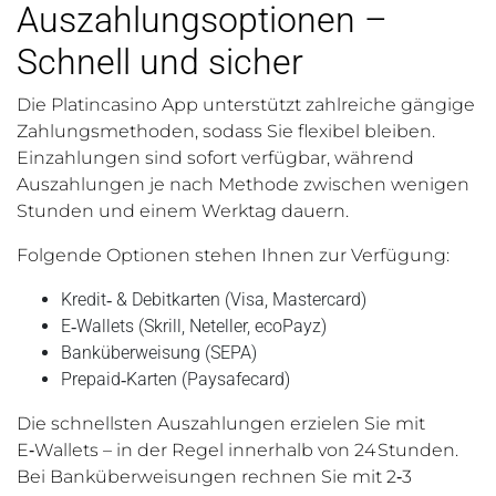
Auszahlungsoptionen –
Schnell und sicher
Die Platincasino App unterstützt zahlreiche gängige
Zahlungsmethoden, sodass Sie flexibel bleiben.
Einzahlungen sind sofort verfügbar, während
Auszahlungen je nach Methode zwischen wenigen
Stunden und einem Werktag dauern.
Folgende Optionen stehen Ihnen zur Verfügung:
Kredit‑ & Debitkarten (Visa, Mastercard)
E‑Wallets (Skrill, Neteller, ecoPayz)
Banküberweisung (SEPA)
Prepaid‑Karten (Paysafecard)
Die schnellsten Auszahlungen erzielen Sie mit
E‑Wallets – in der Regel innerhalb von 24 Stunden.
Bei Banküberweisungen rechnen Sie mit 2‑3